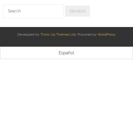
Kontaktua | Contacto
Developed by
Think Up Themes Ltd
. Powered by
WordPress
.
Español