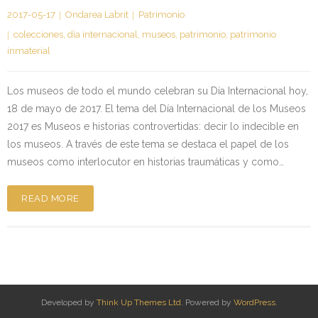
2017-05-17
Ondarea Labrit
Patrimonio
Kontaktua | Contacto
colecciones
,
día internacional
,
museos
,
patrimonio
,
patrimonio
inmaterial
Los museos de todo el mundo celebran su Día Internacional hoy,
18 de mayo de 2017. El tema del Día Internacional de los Museos
2017 es Museos e historias controvertidas: decir lo indecible en
los museos. A través de este tema se destaca el papel de los
museos como interlocutor en historias traumáticas y como…
READ MORE
Developed by
Think Up Themes Ltd
. Powered by
WordPress
.