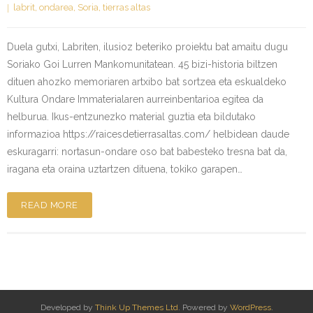
labrit
,
ondarea
,
Soria
,
tierras altas
Duela gutxi, Labriten, ilusioz beteriko proiektu bat amaitu dugu
Soriako Goi Lurren Mankomunitatean. 45 bizi-historia biltzen
dituen ahozko memoriaren artxibo bat sortzea eta eskualdeko
Kultura Ondare Immaterialaren aurreinbentarioa egitea da
helburua. Ikus-entzunezko material guztia eta bildutako
informazioa https://raicesdetierrasaltas.com/ helbidean daude
eskuragarri: nortasun-ondare oso bat babesteko tresna bat da,
iragana eta oraina uztartzen dituena, tokiko garapen…
READ MORE
Developed by
Think Up Themes Ltd
. Powered by
WordPress
.