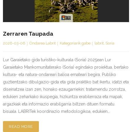
Kontaktua | Contacto
Zerraren Taupada
2026-03-06
Ondarea Labrit
Kategoriarik gabe
labrit
,
Soria
Lur Garaietako gida turistiko-kulturala (Soria) 2025ean Lur
Garaietako Mankomunitaterako (Soria) egindako proiektua, bertako
kultura- eta natura-ondareari balioa emateari begira. Publiko
guztientzako dibulgazio-gida eta gida praktiko bat ikertu, idatzi eta
diseinatzea izan zen, honako ezaugarriekin: tratamendu zorrotza,
edukien zeharkako ikuspegia, hizkuntza erabilerraza eta mapak,
argazkiak eta informazio erabilgarria biltzen dituen formatu
bisuala. LABRITek koordinazio metodologikoa, edukien…
READ MORE