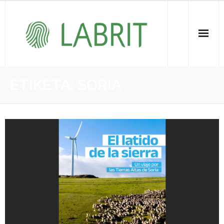
Proiektuak | Proyectos
ETIKETA:
SORIA
Ondare Immateriala | Patrimonio Inmaterial
- KOI-aren bilketa | Recopilación del PCI
- KOI-aren kudeaketa | Gestión del PCI
- LABRIT
- Jabetza intelektuala | Propiedad intelectual
Vitagrama