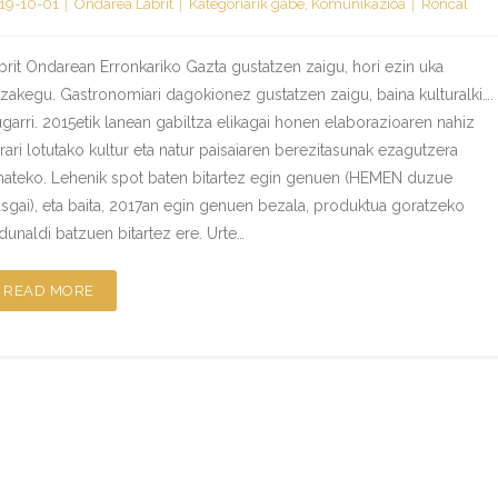
19-10-01
Ondarea Labrit
Kategoriarik gabe
,
Komunikazioa
Roncal
brit Ondarean Erronkariko Gazta gustatzen zaigu, hori ezin uka
zakegu. Gastronomiari dagokionez gustatzen zaigu, baina kulturalki….
ugarri. 2015etik lanean gabiltza elikagai honen elaborazioaren nahiz
rari lotutako kultur eta natur paisaiaren berezitasunak ezagutzera
ateko. Lehenik spot baten bitartez egin genuen (HEMEN duzue
usgai), eta baita, 2017an egin genuen bezala, produktua goratzeko
rdunaldi batzuen bitartez ere. Urte…
READ MORE