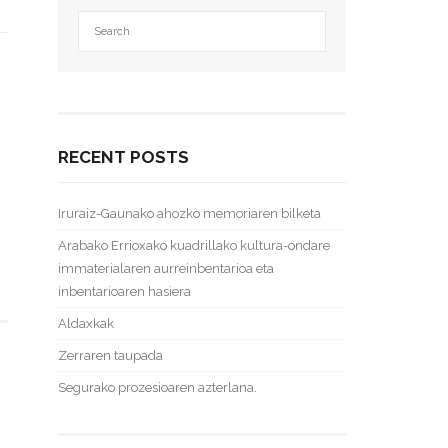
RECENT POSTS
Iruraiz-Gaunako ahozko memoriaren bilketa
Arabako Errioxako kuadrillako kultura-ondare
immaterialaren aurreinbentarioa eta
inbentarioaren hasiera
Aldaxkak
Zerraren taupada
Segurako prozesioaren azterlana.