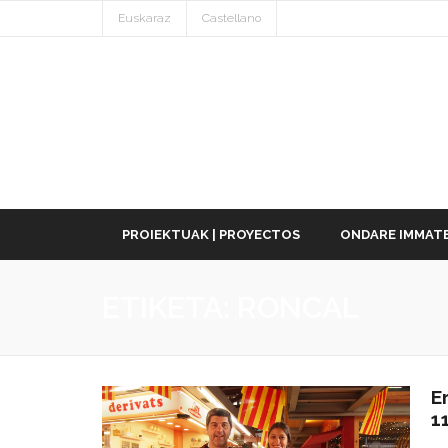
Euskaraz
Castellano
PROIEKTUAK | PROYECTOS
ONDARE IMMATE
ETIKETA:
RONCAL
E
1