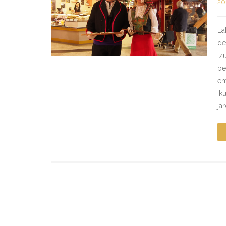
20
La
de
iz
be
em
ik
ja