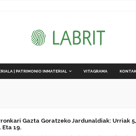
RIALA | PATRIMONIO INMATERIAL
VITAGRAMA
KONTAK
rronkari Gazta Goratzeko Jardunaldiak: Urriak 5
1 Eta 19.