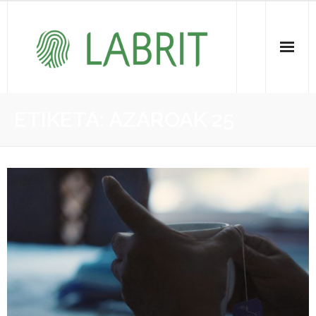
Proiektuak | Proyectos
ETIKETA:
AZAROAK 25
Ondare Immateriala | Patrimonio Inmaterial
- KOI-aren bilketa | Recopilación del PCI
- KOI-aren kudeaketa | Gestión del PCI
- LABRIT
- Jabetza intelektuala | Propiedad intelectual
Vitagrama