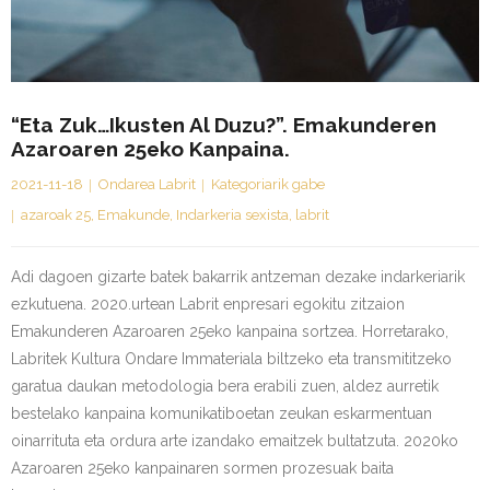
Kontaktua | Contacto
“eta Zuk…ikusten Al Duzu?”. Emakunderen
Azaroaren 25eko Kanpaina.
2021-11-18
Ondarea Labrit
Kategoriarik gabe
azaroak 25
,
Emakunde
,
Indarkeria sexista
,
labrit
Adi dagoen gizarte batek bakarrik antzeman dezake indarkeriarik
ezkutuena. 2020.urtean Labrit enpresari egokitu zitzaion
Emakunderen Azaroaren 25eko kanpaina sortzea. Horretarako,
Labritek Kultura Ondare Immateriala biltzeko eta transmititzeko
garatua daukan metodologia bera erabili zuen, aldez aurretik
bestelako kanpaina komunikatiboetan zeukan eskarmentuan
oinarrituta eta ordura arte izandako emaitzek bultatzuta. 2020ko
Azaroaren 25eko kanpainaren sormen prozesuak baita