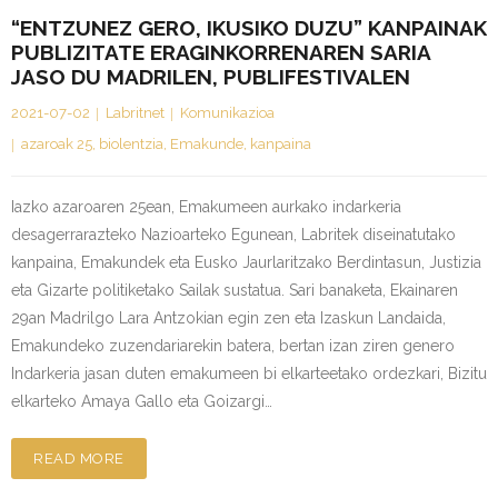
“ENTZUNEZ GERO, IKUSIKO DUZU” KANPAINAK
PUBLIZITATE ERAGINKORRENAREN SARIA
JASO DU MADRILEN, PUBLIFESTIVALEN
2021-07-02
Labritnet
Komunikazioa
azaroak 25
,
biolentzia
,
Emakunde
,
kanpaina
Iazko azaroaren 25ean, Emakumeen aurkako indarkeria
desagerrarazteko Nazioarteko Egunean, Labritek diseinatutako
kanpaina, Emakundek eta Eusko Jaurlaritzako Berdintasun, Justizia
eta Gizarte politiketako Sailak sustatua. Sari banaketa, Ekainaren
29an Madrilgo Lara Antzokian egin zen eta Izaskun Landaida,
Emakundeko zuzendariarekin batera, bertan izan ziren genero
Indarkeria jasan duten emakumeen bi elkarteetako ordezkari, Bizitu
elkarteko Amaya Gallo eta Goizargi…
READ MORE