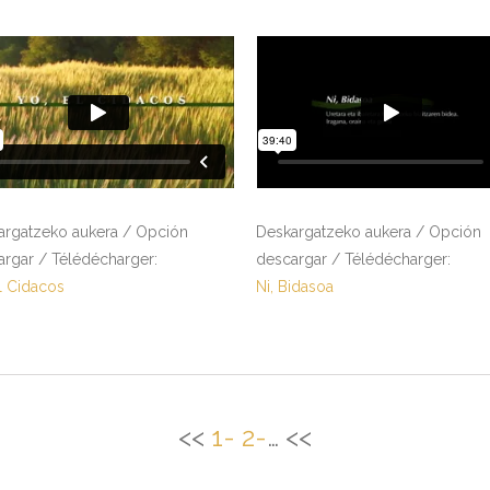
argatzeko aukera / Opción
Deskargatzeko aukera / Opción
argar / Télédécharger:
descargar / Télédécharger:
l Cidacos
Ni, Bidasoa
<<
1-
2-
… <<