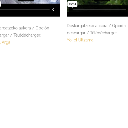
Deskargatzeko aukera / Opción
argatzeko aukera / Opción
descargar / Télédécharger:
argar / Télédécharger:
Yo, el Ultzama
l Arga