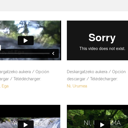
argatzeko aukera / Opción
Deskargatzeko aukera / Opción
argar / Télédécharger:
descargar / Télédécharger:
l Ega
Ni, Urumea