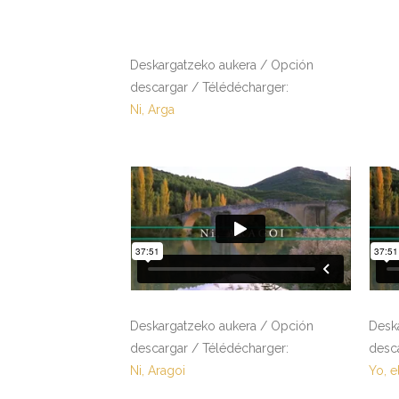
Deskargatzeko aukera / Opción
descargar / Télédécharger:
Ni, Arga
Deskargatzeko aukera / Opción
Desk
descargar / Télédécharger:
desc
Ni, Aragoi
Yo, e