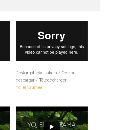
Deskargatzeko aukera / Opción
descargar / Télédécharger:
Yo, el Urumea