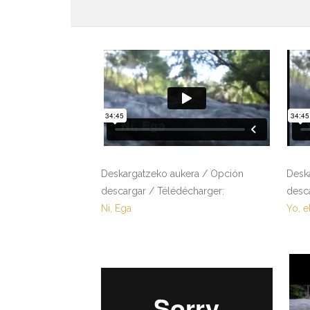
Deskargatzeko aukera / Opción
Desk
descargar / Télédécharger:
desc
Ni, Ega
Yo, e