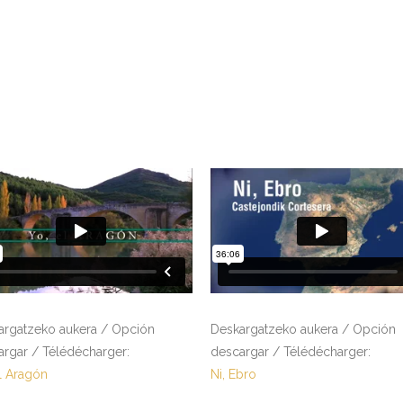
argatzeko aukera / Opción
Deskargatzeko aukera / Opción
argar / Télédécharger:
descargar / Télédécharger:
l Aragón
Ni, Ebro