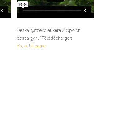
Deskargatzeko aukera / Opción
descargar / Télédécharger:
Yo, el Ultzama