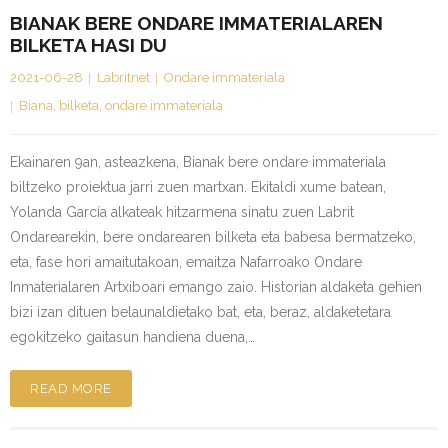
BIANAK BERE ONDARE IMMATERIALAREN
BILKETA HASI DU
2021-06-28
Labritnet
Ondare immateriala
Biana
,
bilketa
,
ondare immateriala
Ekainaren 9an, asteazkena, Bianak bere ondare immateriala
biltzeko proiektua jarri zuen martxan. Ekitaldi xume batean,
Yolanda García alkateak hitzarmena sinatu zuen Labrit
Ondarearekin, bere ondarearen bilketa eta babesa bermatzeko,
eta, fase hori amaitutakoan, emaitza Nafarroako Ondare
Inmaterialaren Artxiboari emango zaio. Historian aldaketa gehien
bizi izan dituen belaunaldietako bat, eta, beraz, aldaketetara
egokitzeko gaitasun handiena duena,…
READ MORE