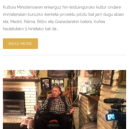
Kultura Ministerioaren enkarguz hiri-testuinguruko kultur ondare
immaterialari buruzko ikerketa-proiektu pilotu bat jarri dugu abian
eta, Madril, Palma, Bilbo eta Granadarekin batera, Iruñea
hautatutako 5 hirietako bat da.…
READ MORE