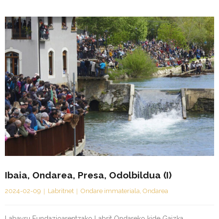
Ibaia, Ondarea, Presa, Odolbildua (I)
2024-02-09
Labritnet
Ondare immateriala
,
Ondarea
Labayru Fundazioarentzako Labrit Ondareko kide Gaizka