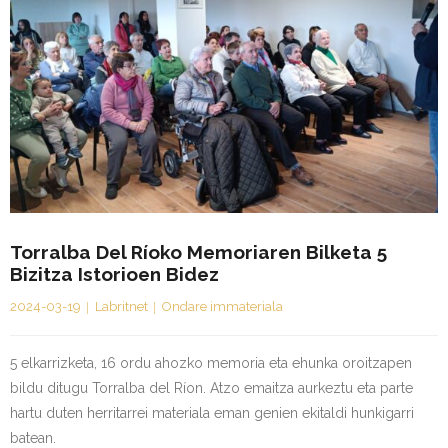
Torralba Del Ríoko Memoriaren Bilketa 5
Bizitza Istorioen Bidez
2024-03-19
Labritnet
Ondare immateriala
5 elkarrizketa, 16 ordu ahozko memoria eta ehunka oroitzapen
bildu ditugu Torralba del Ríon. Atzo emaitza aurkeztu eta parte
hartu duten herritarrei materiala eman genien ekitaldi hunkigarri
batean.