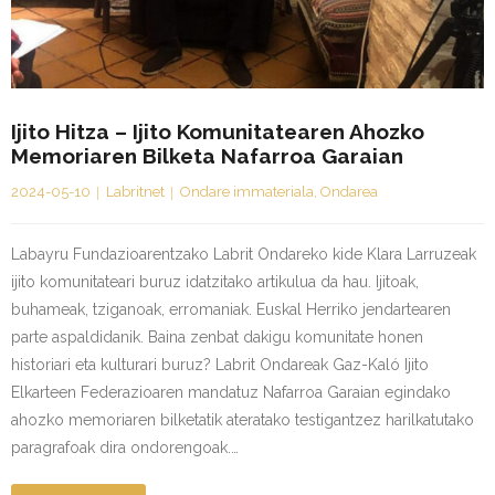
Ijito Hitza – Ijito Komunitatearen Ahozko
Memoriaren Bilketa Nafarroa Garaian
2024-05-10
Labritnet
Ondare immateriala
,
Ondarea
Labayru Fundazioarentzako Labrit Ondareko kide Klara Larruzeak
ijito komunitateari buruz idatzitako artikulua da hau. Ijitoak,
buhameak, tziganoak, erromaniak. Euskal Herriko jendartearen
parte aspaldidanik. Baina zenbat dakigu komunitate honen
historiari eta kulturari buruz? Labrit Ondareak Gaz-Kaló Ijito
Elkarteen Federazioaren mandatuz Nafarroa Garaian egindako
ahozko memoriaren bilketatik ateratako testigantzez harilkatutako
paragrafoak dira ondorengoak.…