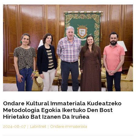
Ondare Kultural Immateriala Kudeatzeko
Metodologia Egokia Ikertuko Den Bost
Hirietako Bat Izanen Da Iruñea
2024-06-07
Labritnet
Ondare immateriala