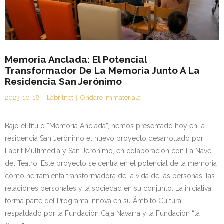
Memoria Anclada: El Potencial
Transformador De La Memoria Junto A La
Residencia San Jerónimo
2023-10-18
Labritnet
Ondare immateriala
Bajo el título “Memoria Anclada”, hemos presentado hoy en la
residencia San Jerónimo el nuevo proyecto desarrollado por
Labrit Multimedia y San Jerónimo, en colaboración con La Nave
del Teatro. Este proyecto se centra en el potencial de la memoria
como herramienta transformadora de la vida de las personas, las
relaciones personales y la sociedad en su conjunto. La iniciativa
forma parte del Programa Innova en su Ámbito Cultural,
respaldado por la Fundación Caja Navarra y la Fundación “la