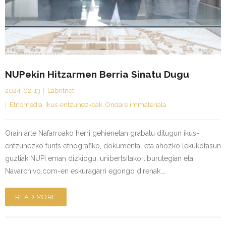
NUPekin Hitzarmen Berria Sinatu Dugu
2024-02-13
Labritnet
Etnomedia
,
Ikus-entzunezkoak
,
Ondare immateriala
Orain arte Nafarroako herri gehienetan grabatu ditugun ikus-
entzunezko funts etnografiko, dokumental eta ahozko lekukotasun
guztiak NUPi eman dizkiogu, unibertsitako liburutegian eta
Navarchivo.com-en eskuragarri egongo direnak.…
READ MORE