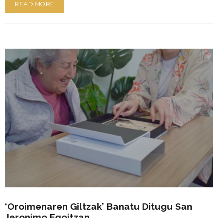
READ MORE
‘Oroimenaren Giltzak’ Banatu Ditugu San
Jeronimo Egoitzan