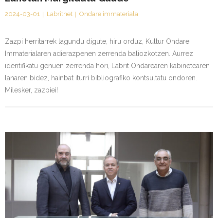
2024-03-01
Labritnet
Ondare immateriala
Zazpi herritarrek lagundu digute, hiru orduz, Kultur Ondare
Immaterialaren adierazpenen zerrenda baliozkotzen. Aurrez
identifikatu genuen zerrenda hori, Labrit Ondarearen kabinetearen
lanaren bidez, hainbat iturri bibliografiko kontsultatu ondoren.
Milesker, zazpiei!