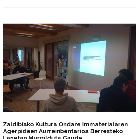
Zaldibiako Kultura Ondare Immaterialaren
Agerpideen Aurreinbentarioa Berresteko
Lanetan Murgilduta Gaude