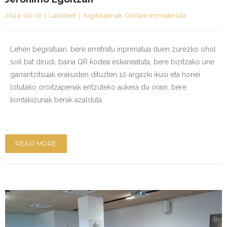
2024-04-10
Labritnet
Argitalpenak
,
Ondare immateriala
Lehen begiratuan, bere erretratu inprimatua duen zurezko ohol
soil bat dirudi, baina QR kodea eskaneatuta, bere bizitzako une
garrantzitsuak erakusten dituzten 10 argazki ikusi eta horiei
lotutako oroitzapenak entzuteko aukera du orain, bere
kontakizunak berak azalduta.
…
READ MORE