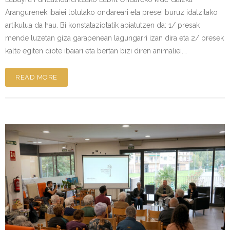
Arangurenek ibaiei lotutako ondareari eta presei buruz idatzitako
artikulua da hau. Bi konstataziotatik abiatutzen da: 1/ presak
mende luzetan giza garapenean lagungarri izan dira eta 2/ presek
kalte egiten diote ibaiari eta bertan bizi diren animaliei.…
READ MORE