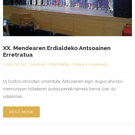
Kontaktua | Contacto
XX. Mendearen Erdialdeko Antsoainen
Erretratua
2024-06-14
Labritnet
Etnomedia
,
Ondare immateriala
15 bizitza istoriotan oinarrituta, Antsoainen egin dugun ahozko
memoriaren bilketaren aurkezpenak harrera beroa izan du
udalerrian.…
READ MORE