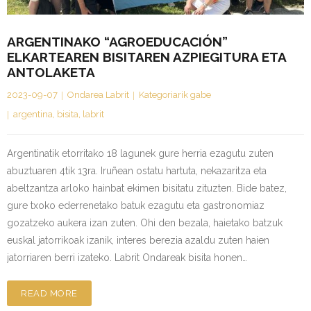
ARGENTINAKO “AGROEDUCACIÓN”
ELKARTEAREN BISITAREN AZPIEGITURA ETA
ANTOLAKETA
2023-09-07
Ondarea Labrit
Kategoriarik gabe
argentina
,
bisita
,
labrit
Argentinatik etorritako 18 lagunek gure herria ezagutu zuten
abuztuaren 4tik 13ra. Iruñean ostatu hartuta, nekazaritza eta
abeltzantza arloko hainbat ekimen bisitatu zituzten. Bide batez,
gure txoko ederrenetako batuk ezagutu eta gastronomiaz
gozatzeko aukera izan zuten. Ohi den bezala, haietako batzuk
euskal jatorrikoak izanik, interes berezia azaldu zuten haien
jatorriaren berri izateko. Labrit Ondareak bisita honen…
READ MORE