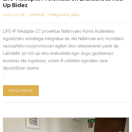
Up Bidez
2025-02-06
Labritnet
Kategoriarik gabe
LIFE-IP NAdapta-CC proiektua Nafarroako Klima Aldaketara
egokitzeko estrategia integratua da, eta Nafarroak arlo horretako
nazioarteko konpromisoari egiten dion ekarpenaren parte da.
Labritetik 30 roll up-eko erakusketa egin dugu gaztelaniaz,
euskaraz eta ingelesez, azken 8 urteetan egindako lana
laburbiltzen duena.
…
READ MORE