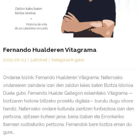
Kontaktua | Contacto
Fernando Hualderen Vitagrama
2025-06-03
Labritnet
Kategoriarik gabe
Ondarea bizirik: Fernando Hualderen Vitagrama, Nafarroako
ondarearen zaindaria izan den zaldun kales baten Bizitza Istorioa
Duela gutxi, Fernando Hualde Gallegori eskainitako Vitagrama —
bizitzaren historia biltzeko proiektu digitala— burutu dugu ohore
handiz, Nafarroako ondare kulturala zaintzen funtsezkoa izan den
pertsona. 1961ean Iruñean jaioa, baina Izaban eta Erronkariko
Ibarrean sustraituriko pertsona, Fernandok bere bizitza eman du
gure…