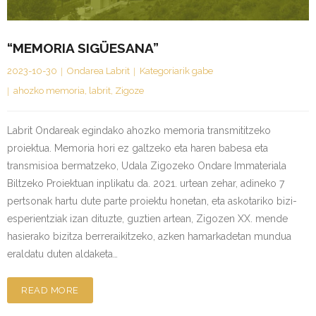
“MEMORIA SIGÜESANA”
2023-10-30
Ondarea Labrit
Kategoriarik gabe
ahozko memoria
,
labrit
,
Zigoze
Labrit Ondareak egindako ahozko memoria transmititzeko
proiektua. Memoria hori ez galtzeko eta haren babesa eta
transmisioa bermatzeko, Udala Zigozeko Ondare Immateriala
Biltzeko Proiektuan inplikatu da. 2021. urtean zehar, adineko 7
pertsonak hartu dute parte proiektu honetan, eta askotariko bizi-
esperientziak izan dituzte, guztien artean, Zigozen XX. mende
hasierako bizitza berreraikitzeko, azken hamarkadetan mundua
eraldatu duten aldaketa…
READ MORE