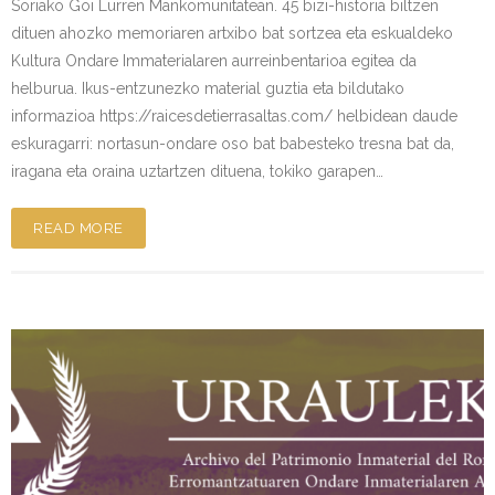
Soriako Goi Lurren Mankomunitatean. 45 bizi-historia biltzen
dituen ahozko memoriaren artxibo bat sortzea eta eskualdeko
Kultura Ondare Immaterialaren aurreinbentarioa egitea da
helburua. Ikus-entzunezko material guztia eta bildutako
informazioa https://raicesdetierrasaltas.com/ helbidean daude
eskuragarri: nortasun-ondare oso bat babesteko tresna bat da,
iragana eta oraina uztartzen dituena, tokiko garapen…
READ MORE