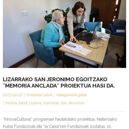
LIZARRAKO SAN JERONIMO EGOITZAKO
¨MEMORIA ANCLADA¨ PROIEKTUA HASI DA.
2023-12-07
Ondarea Labrit
Kategoriarik gabe
Innova
,
labrit
,
Lizarra
,
memoria
,
San Jeronimo
“InnovaCultural” programan hautatutako proiektua, Nafarroako
Kutxa Fundazioak eta “la Caixa”ren Fundazioak sustatua. 10