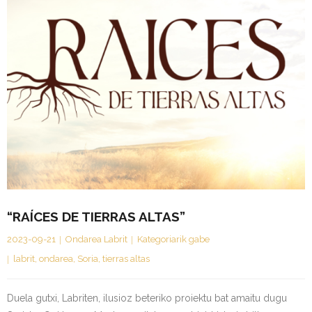
“RAÍCES DE TIERRAS ALTAS”
2023-09-21
Ondarea Labrit
Kategoriarik gabe
labrit
,
ondarea
,
Soria
,
tierras altas
Duela gutxi, Labriten, ilusioz beteriko proiektu bat amaitu dugu