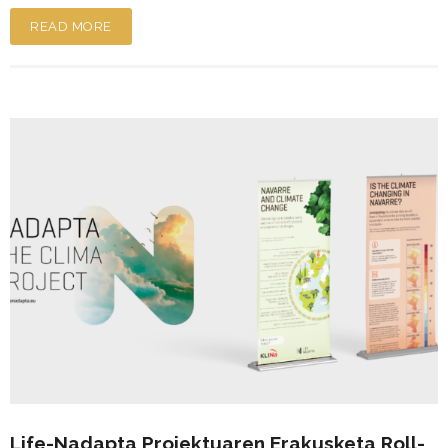
READ MORE
Life-Nadapta Proiektuaren Erakusketa Roll-