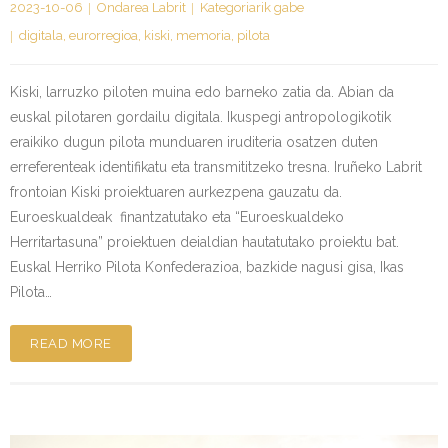
2023-10-06
Ondarea Labrit
Kategoriarik gabe
digitala
,
eurorregioa
,
kiski
,
memoria
,
pilota
Kiski, larruzko piloten muina edo barneko zatia da. Abian da
euskal pilotaren gordailu digitala. Ikuspegi antropologikotik
eraikiko dugun pilota munduaren iruditeria osatzen duten
erreferenteak identifikatu eta transmititzeko tresna. Iruñeko Labrit
frontoian Kiski proiektuaren aurkezpena gauzatu da.
Euroeskualdeak finantzatutako eta “Euroeskualdeko
Herritartasuna” proiektuen deialdian hautatutako proiektu bat.
Euskal Herriko Pilota Konfederazioa, bazkide nagusi gisa, Ikas
Pilota…
READ MORE