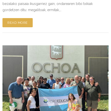
bezalako paisaia ikusgarriez gain, ondarearen bitxi txikiak
gordetzen ditu: megalitoak, ermitak,…
READ MORE