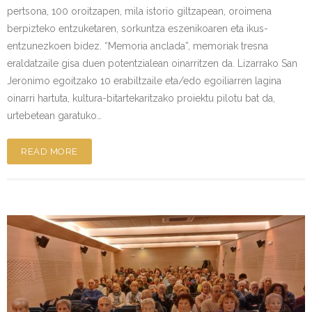
pertsona, 100 oroitzapen, mila istorio giltzapean, oroimena
berpizteko entzuketaren, sorkuntza eszenikoaren eta ikus-
entzunezkoen bidez. “Memoria anclada”, memoriak tresna
eraldatzaile gisa duen potentzialean oinarritzen da. Lizarrako San
Jeronimo egoitzako 10 erabiltzaile eta/edo egoiliarren lagina
oinarri hartuta, kultura-bitartekaritzako proiektu pilotu bat da,
urtebetean garatuko…
READ MORE