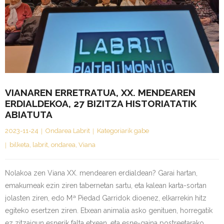
VIANAREN ERRETRATUA, XX. MENDEAREN
ERDIALDEKOA, 27 BIZITZA HISTORIATATIK
ABIATUTA
2023-11-24
Ondarea Labrit
Kategoriarik gabe
bilketa
,
labrit
,
ondarea
,
Viana
Nolakoa zen Viana XX. mendearen erdialdean? Garai hartan,
emakumeak ezin ziren tabernetan sartu, eta kalean karta-sortan
jolasten ziren, edo Mª Piedad Garridok dioenez, elkarrekin hitz
egiteko esertzen ziren. Etxean animalia asko genituen, horregatik
ez zitzaigun esnerik falta etxean, eta esne-gaina postreetarako,