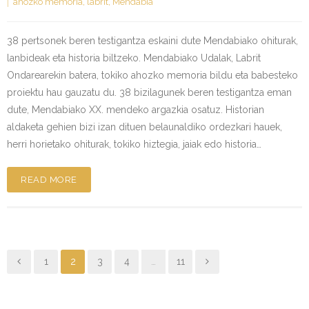
ahozko memoria
,
labrit
,
Mendabia
38 pertsonek beren testigantza eskaini dute Mendabiako ohiturak,
lanbideak eta historia biltzeko. Mendabiako Udalak, Labrit
Ondarearekin batera, tokiko ahozko memoria bildu eta babesteko
proiektu hau gauzatu du. 38 bizilagunek beren testigantza eman
dute, Mendabiako XX. mendeko argazkia osatuz. Historian
aldaketa gehien bizi izan dituen belaunaldiko ordezkari hauek,
herri horietako ohiturak, tokiko hiztegia, jaiak edo historia…
READ MORE
1
2
3
4
…
11