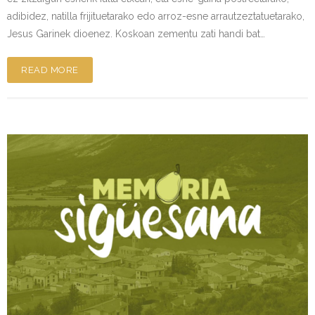
adibidez, natilla frijituetarako edo arroz-esne arrautzeztatuetarako,
Jesus Garinek dioenez. Koskoan zementu zati handi bat…
READ MORE