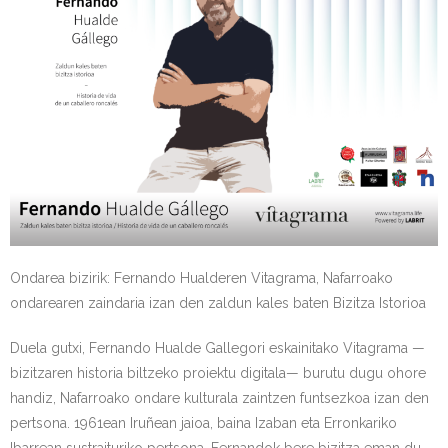
Kontaktua | Contacto
Ondarea bizirik: Fernando Hualderen Vitagrama, Nafarroako
ondarearen zaindaria izan den zaldun kales baten Bizitza Istorioa
Duela gutxi, Fernando Hualde Gallegori eskainitako Vitagrama —
bizitzaren historia biltzeko proiektu digitala— burutu dugu ohore
handiz, Nafarroako ondare kulturala zaintzen funtsezkoa izan den
pertsona. 1961ean Iruñean jaioa, baina Izaban eta Erronkariko
Ibarrean sustraituriko pertsona, Fernandok bere bizitza eman du