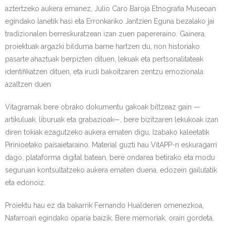
aztertzeko aukera emanez, Julio Caro Baroja Etnografia Museoan
egindako lanetik hasi eta Erronkariko Jantzien Eguna bezalako jai
tradizionalen berreskuratzean izan zuen papereraino. Gainera,
proiektuak argazki bilduma barne hartzen du, non historiako
pasarte ahaztuak berpizten dituen, lekuak eta pertsonalitateak
identifikatzen dituen, eta irudi bakoitzaren zentzu emozionala
azaltzen duen.
Vitagramak bere obrako dokumentu gakoak biltzeaz gain —
artikuluak, liburuak eta grabazioak—, bere bizitzaren lekukoak izan
diren tokiak ezagutzeko aukera ematen digu, Izabako kaleetatik
Pirinioetako paisaietaraino. Material guzti hau VítAPP-n eskuragarri
dago, plataforma digital batean, bere ondarea betirako eta modu
seguruan kontsultatzeko aukera ematen duena, edozein gailutatik
eta edonoiz.
Proiektu hau ez da bakarrik Fernando Hualderen omenezkoa,
Nafarroari egindako oparia baizik. Bere memoriak, orain gordeta,