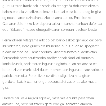
gure lurraren tradizioak, historia eta etnografia dokumentatzeko,
babesteko eta zabaltzeko. Idazle, ikertzaile eta kultur eragile gisa
egindako lanak ezin ahantzizko aztarna utzi du Erronkariko
Gaztaren Jatorrizko Izendapena, artzain transhumanteen defentsa
edo “Sabaiao” museo etnografikoaren sorreran, besteak beste.
Fernandoren Vitagrama artxibo bat baino askoz gehiago da: bere
ibilbidearen, bere grinen eta munduari buruz duen ikuspegiaren
bidaia intimoa da. Hamar orduko ikusentzunezko elkarrizketan,
Fernandok bere haurtzaroko oroitzapenak, familiari buruzko
kontakizunak, ondarearen inguruan egindako lan nekaezina eta
bere bizitzan marka utzi duten momentuen inguruko hausnarketak
partekatzen ditu. Bere hitzak ez dira testigantza huts gisan
gordeko, baizik eta hurrengo belaunaldiei zuzendutako mezu
gisa.
Ondare hau eskuragarri egiteko, materiala ehunka pasartetan
antolatu da, bere bizitzaren garai edo gai zehatzen arabera