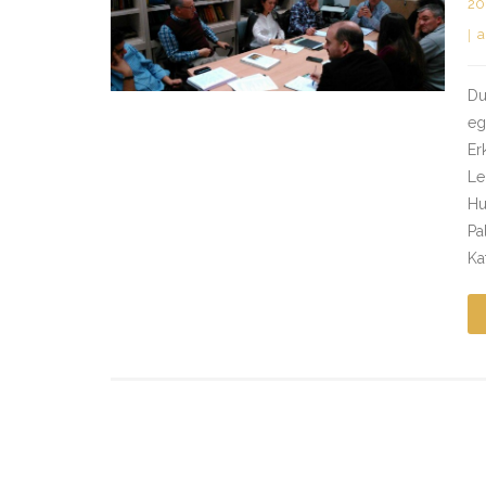
20
a
Du
eg
Er
Le
Hu
Pa
Ka