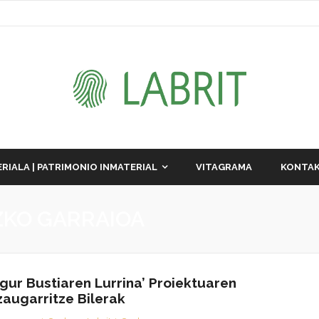
RIALA | PATRIMONIO INMATERIAL
VITAGRAMA
KONTAK
ZKO GARRAIOA
Egur Bustiaren Lurrina’ Proiektuaren
zaugarritze Bilerak