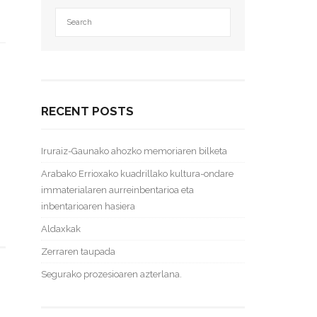
RECENT POSTS
.
Iruraiz-Gaunako ahozko memoriaren bilketa
Arabako Errioxako kuadrillako kultura-ondare
immaterialaren aurreinbentarioa eta
inbentarioaren hasiera
Aldaxkak
Zerraren taupada
Segurako prozesioaren azterlana.