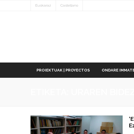
Euskaraz
Castellano
PROIEKTUAK | PROYECTOS
ONDARE IMMATE
ETIKETA:
URAREN BIDE
‘
E