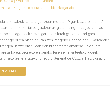
15-02-10
Ondarea Labrit
Ondarea
lmadia
,
ezaugarritze bilera
,
uraren bidezko garraioa
ela aste batzuk kontatu genizuen moduan, ‘Egur bustiaren lurrina’
itasmoaren lehen fasea garatzen ari gara, oraingoz dagozkion lau
kigoetako agenteekin ezaugarritze bilerak gauzatzen ari gara.
henengo bilera Madrilen izan zen Priegoko Gancheroen Elkartearekin
rrengoa Bartzelonan, joan den hilabetearen amaieran, “Noguera
llaresa”ko eta Segreko erriberako Raiersen elkarteetako kideekin
taluniako Generalitateko ‘Direcció General de Cultura Tradicional i…
READ MORE