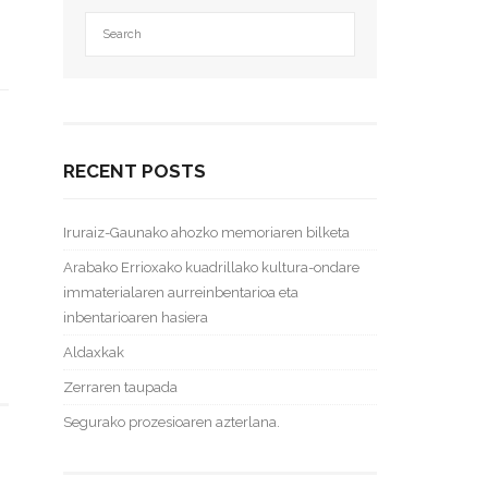
i
RECENT POSTS
Iruraiz-Gaunako ahozko memoriaren bilketa
Arabako Errioxako kuadrillako kultura-ondare
immaterialaren aurreinbentarioa eta
inbentarioaren hasiera
Aldaxkak
Zerraren taupada
Segurako prozesioaren azterlana.