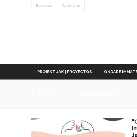
Euskaraz
Castellano
PROIEKTUAK | PROYECTOS
ONDARE IMMATE
ETIKETA:
JORNADAS
“
I
J