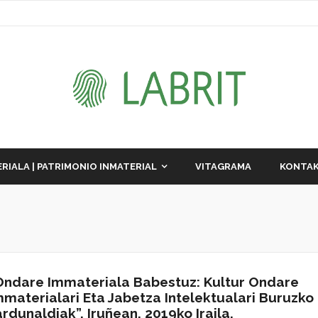
RIALA | PATRIMONIO INMATERIAL
VITAGRAMA
KONTAK
Ondare Immateriala Babestuz: Kultur Ondare
mmaterialari Eta Jabetza Intelektualari Buruzko
ardunaldiak”. Iruñean, 2019ko Iraila.