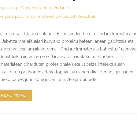
19-07-04
Ondarea Labrit
Ondarea
ornadas
,
patrimonio inmaterial
,
propiedad intelectual
dira zenbait hilabete Intangia Elkartearekin batera Ondare Immaterialar
a Jabetza Intelektualari buruzko proiektu batean lanean gabiltzala eta
torren irailean amaituko dena, “Ondare Immateriala babestuz” izeneko
rdunaldiak hain zuzen ere. Jardunaldi hauek Kultur Ondare
materialean diharduten profesionalen eta Jabetza Intelektualean
ituak diren pertsonen arteko topaketak izanen dira. Bertan, gai hauen
ineko babes juridiko egokiari buruzko jardunbide…
READ MORE