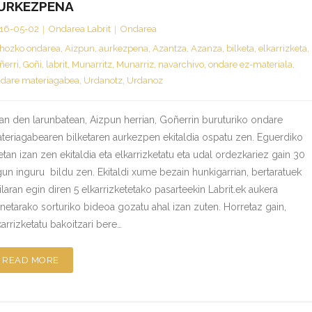
URKEZPENA
16-05-02
Ondarea Labrit
Ondarea
hozko ondarea
,
Aizpun
,
aurkezpena
,
Azantza
,
Azanza
,
bilketa
,
elkarrizketa
,
ñerri
,
Goñi
,
labrit
,
Munarritz
,
Munarriz
,
navarchivo
,
ondare ez-materiala
,
dare materiagabea
,
Urdanotz
,
Urdanoz
an den larunbatean, Aizpun herrian, Goñerrin buruturiko ondare
teriagabearen bilketaren aurkezpen ekitaldia ospatu zen. Eguerdiko
etan izan zen ekitaldia eta elkarrizketatu eta udal ordezkariez gain 30
gun inguru bildu zen. Ekitaldi xume bezain hunkigarrian, bertaratuek
ilaran egin diren 5 elkarrizketetako pasarteekin Labrit.ek aukera
netarako sorturiko bideoa gozatu ahal izan zuten. Horretaz gain,
karrizketatu bakoitzari bere…
READ MORE