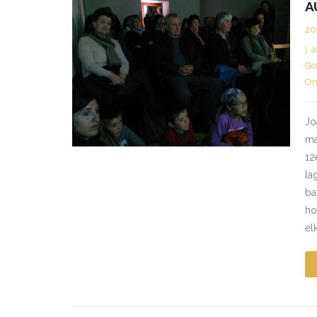
A
20
a
Go
On
Jo
ma
12
la
ba
ho
el