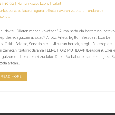
14-10-02
Komunikazioa Labrit
Labrit
urkezpena
,
bailararen eguna
,
bilketa
,
navarchivo
,
ollaran
,
ondare ez-
teriala
 al dakizu Ollaran mapan kokatzen? Autoa hartu eta bertaraino joateko
repidea ezagutzen al duzu? Anotz, Arteta, Egillor, Beasoain, Iltzarbe,
lo, Oskia, Saldise, Senosiain eta Ultzurrun herriak, alegia. Ba errepide
ri zainetan itsatsirik darama FELIPE ITOIZ MUTILOAk (Beasoain). Ederk
agutzen du, berak eraiki zuelako. Duela 60 bat urte izan zen, 23 eta 8
zeta artean…
READ MORE