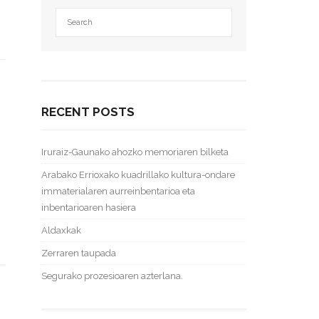
RECENT POSTS
Iruraiz-Gaunako ahozko memoriaren bilketa
Arabako Errioxako kuadrillako kultura-ondare
immaterialaren aurreinbentarioa eta
inbentarioaren hasiera
Aldaxkak
Zerraren taupada
Segurako prozesioaren azterlana.