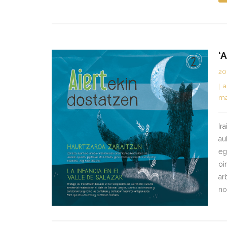
‘
20
a
ma
Ir
au
eg
oi
ar
no