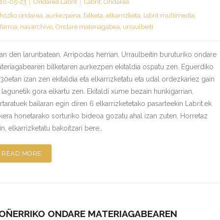
16-05-23
Ondarea Labrit
Labrit
,
Ondarea
hozko ondarea
,
aurkezpena
,
bilketa
,
elkarrizketa
,
labrit multimedia
,
farroa
,
navarchivo
,
Ondare materiagabea
,
urraulbeiti
an den larunbatean, Arripodas herrian, Urraulbeitin buruturiko ondare
teriagabearen bilketaren aurkezpen ekitaldia ospatu zen. Eguerdiko
,30etan izan zen ekitaldia eta elkarrizketatu eta udal ordezkariez gain
 lagunetik gora elkartu zen. Ekitaldi xume bezain hunkigarrian,
rtaratuek bailaran egin diren 6 elkarrizketetako pasarteekin Labrit.ek
kera honetarako sorturiko bideoa gozatu ahal izan zuten. Horretaz
in, elkarrizketatu bakoitzari bere…
READ MORE
OÑERRIKO ONDARE MATERIAGABEAREN