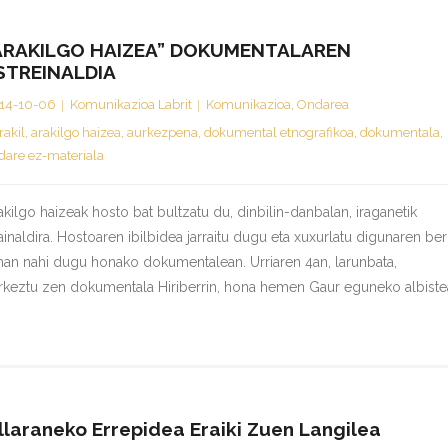
ARAKILGO HAIZEA” DOKUMENTALAREN
STREINALDIA
14-10-06
Komunikazioa Labrit
Komunikazioa
,
Ondarea
rakil
,
arakilgo haizea
,
aurkezpena
,
dokumental etnografikoa
,
dokumentala
,
dare ez-materiala
akilgo haizeak hosto bat bultzatu du, dinbilin-danbalan, iraganetik
ainaldira. Hostoaren ibilbidea jarraitu dugu eta xuxurlatu digunaren ber
an nahi dugu honako dokumentalean. Urriaren 4an, larunbata,
rkeztu zen dokumentala Hiriberrin, hona hemen Gaur eguneko albiste
llaraneko Errepidea Eraiki Zuen Langilea