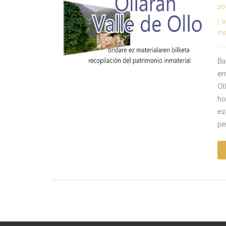
20
a
ma
Ba
er
Ol
ho
ez
pe