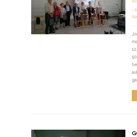
20
a
Na
Jo
ma
12
50
be
au
ga
G