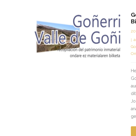
G
B
20
a
Go
On
He
Go
au
di
Jo
an
ge