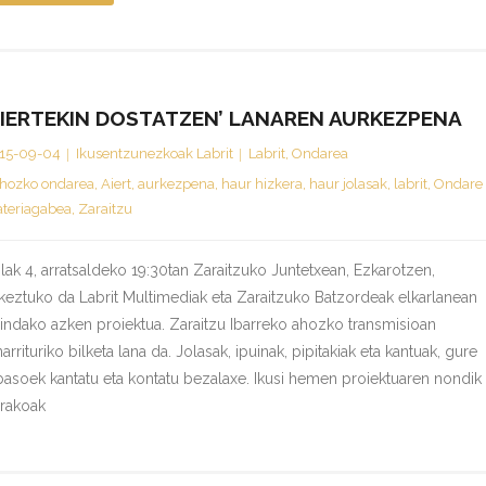
AIERTEKIN DOSTATZEN’ LANAREN AURKEZPENA
15-09-04
Ikusentzunezkoak Labrit
Labrit
,
Ondarea
hozko ondarea
,
Aiert
,
aurkezpena
,
haur hizkera
,
haur jolasak
,
labrit
,
Ondare
teriagabea
,
Zaraitzu
ailak 4, arratsaldeko 19:30tan Zaraitzuko Juntetxean, Ezkarotzen,
keztuko da Labrit Multimediak eta Zaraitzuko Batzordeak elkarlanean
indako azken proiektua. Zaraitzu Ibarreko ahozko transmisioan
narrituriko bilketa lana da. Jolasak, ipuinak, pipitakiak eta kantuak, gure
basoek kantatu eta kontatu bezalaxe. Ikusi hemen proiektuaren nondik
rakoak