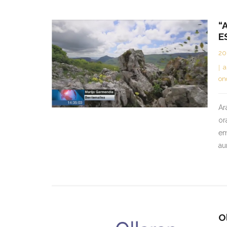
“
E
20
a
on
Ar
or
em
au
O