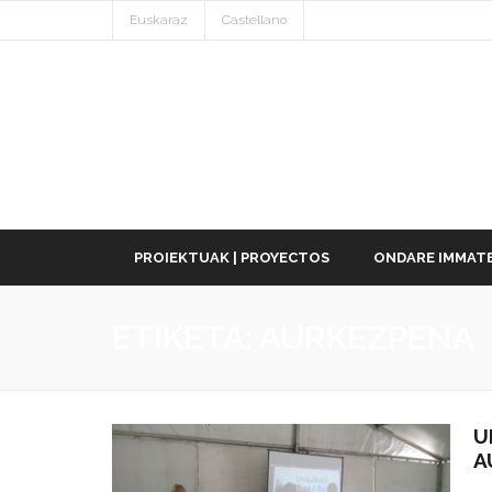
Euskaraz
Castellano
PROIEKTUAK | PROYECTOS
ONDARE IMMATE
ETIKETA:
AURKEZPENA
U
A