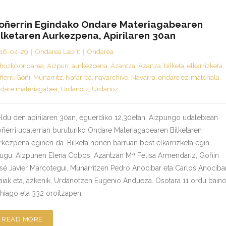
oñerrin Egindako Ondare Materiagabearen
ilketaren Aurkezpena, Apirilaren 30an
16-04-29
Ondarea Labrit
Ondarea
hozko ondarea
,
Aizpun
,
aurkezpena
,
Azantza
,
Azanza
,
bilketa
,
elkarrizketa
,
ñerri
,
Goñi
,
Munarritz
,
Nafarroa
,
navarchivo
,
Navarra
,
ondare ez-materiala
,
dare materiagabea
,
Urdanotz
,
Urdanoz
ldu den apirilaren 30an, eguerdiko 12,30etan, Aizpungo udaletxean
ñerri udalerrian buruturiko Ondare Materiagabearen Bilketaren
rkezpena eginen da. Bilketa honen barruan bost elkarrizketa egin
tugu: Aizpunen Elena Cobos, Azantzan Mª Felisa Armendariz, Goñin
sé Javier Marcotegui, Munarritzen Pedro Anocibar eta Carlos Anociba
aiak eta, azkenik, Urdanotzen Eugenio Andueza. Osotara 11 ordu bain
hiago eta 332 oroitzapen…
READ MORE