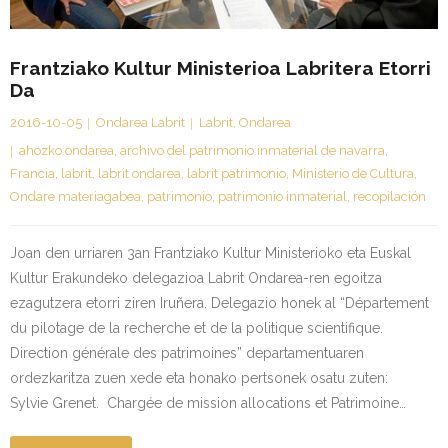
Frantziako Kultur Ministerioa Labritera Etorri
Da
2016-10-05
Ondarea Labrit
Labrit
,
Ondarea
ahozko ondarea
,
archivo del patrimonio inmaterial de navarra
,
Francia
,
labrit
,
labrit ondarea
,
labrit patrimonio
,
Ministerio de Cultura
,
Ondare materiagabea
,
patrimonio
,
patrimonio inmaterial
,
recopilación
Joan den urriaren 3an Frantziako Kultur Ministerioko eta Euskal
Kultur Erakundeko delegazioa Labrit Ondarea-ren egoitza
ezagutzera etorri ziren Iruñera. Delegazio honek al “Département
du pilotage de la recherche et de la politique scientifique.
Direction générale des patrimoines” departamentuaren
ordezkaritza zuen xede eta honako pertsonek osatu zuten:
Sylvie Grenet. Chargée de mission allocations et Patrimoine…