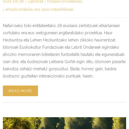
2021-06-28
Labritnet
Ondare immateriala
ahozko ondarea
,
era
,
ipuin interaktiboak
Nafarroako toki-entitateetako 28 euskara zerbitzuek elkarlanean
sortutako era.eus webgunean argitaratutako proiektua. Haur
Hezkuntza eta Lehen Hezkuntzako lehen zikloko haurrentzat.
Istorioak Euskokultur Fundazioak eta Labrit Ondareak egindako
ahozko memoriaren bilketaren funtsetatik hautatu eta eguneratuak
izan dira, eta ilustrazioak Liébana Goñik egin ditu, istorioen pasarte
bakoitza zehatz-mehatz gorpuztuz. Bada, horrez gain, badira
ilustrazio guztietan interakziorako puntuak, haien…
READ MORE