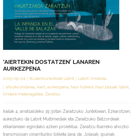
‘AIERTEKIN DOSTATZEN’ LANAREN
AURKEZPENA
2015-09-04
Ikusentzunezkoak Labrit
Labrit
,
Ondarea
ahozko ondarea
,
Aiert
,
aurkezpena
,
haur hizkera
,
haur jolasak
,
labrit
,
Ondare materiagabea
,
Zaraitzu
Irailak 4, arratsaldeko 19:30tan Zaraitzuko Juntetxean, Ezkarotzen,
aukeztuko da Labrit Multimediak eta Zaraitzuko Batzordeak
elkarlanean egindako azken proiektua. Zaraitzu Ibarreko ahozko
transmisioan oinarrituriko bilketa lana da. Jolasak, ipuinak,