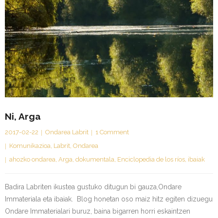
Ni, Arga
2017-02-22
Ondarea Labrit
1
Comment
Komunikazioa
,
Labrit
,
Ondarea
ahozko ondarea
,
Arga
,
dokumentala
,
Enciclopedia de los ríos
,
ibaiak
Badira Labriten ikustea gustuko ditugun bi gauza,Ondare
Immateriala eta ibaiak. Blog honetan oso maiz hitz egiten dizuegu
Ondare Immaterialari buruz, baina bigarren horri eskaintzen