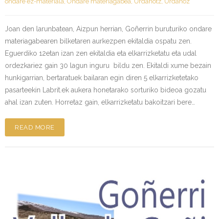
ondare ez-materiala
,
Ondare materiagabea
,
Urdanotz
,
Urdanoz
Joan den larunbatean, Aizpun herrian, Goñerrin buruturiko ondare
materiagabearen bilketaren aurkezpen ekitaldia ospatu zen.
Eguerdiko 12etan izan zen ekitaldia eta elkarrizketatu eta udal
ordezkariez gain 30 lagun inguru bildu zen. Ekitaldi xume bezain
hunkigarrian, bertaratuek bailaran egin diren 5 elkarrizketetako
pasarteekin Labrit.ek aukera honetarako sorturiko bideoa gozatu
ahal izan zuten. Horretaz gain, elkarrizketatu bakoitzari bere…
READ MORE