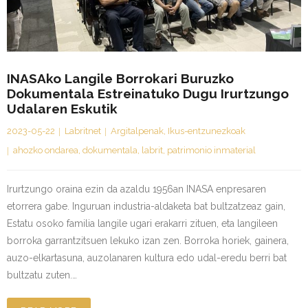
Kontaktua | Contacto
INASAko Langile Borrokari Buruzko
Dokumentala Estreinatuko Dugu Irurtzungo
Udalaren Eskutik
2023-05-22
Labritnet
Argitalpenak
,
Ikus-entzunezkoak
ahozko ondarea
,
dokumentala
,
labrit
,
patrimonio inmaterial
Irurtzungo oraina ezin da azaldu 1956an INASA enpresaren
etorrera gabe. Inguruan industria-aldaketa bat bultzatzeaz gain,
Estatu osoko familia langile ugari erakarri zituen, eta langileen
borroka garrantzitsuen lekuko izan zen. Borroka horiek, gainera,
auzo-elkartasuna, auzolanaren kultura edo udal-eredu berri bat
bultzatu zuten.…