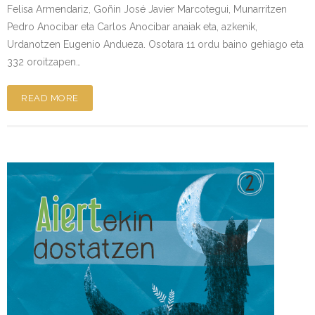
Felisa Armendariz, Goñin José Javier Marcotegui, Munarritzen
Pedro Anocibar eta Carlos Anocibar anaiak eta, azkenik,
Urdanotzen Eugenio Andueza. Osotara 11 ordu baino gehiago eta
332 oroitzapen…
READ MORE