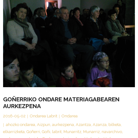
GOÑERRIKO ONDARE MATERIAGABEAREN
AURKEZPENA
2016-05-02
Ondarea Labrit
Ondarea
ahozko ondarea
,
Aizpun
,
aurkezpena
,
Azantza
,
Azanza
,
bilketa
,
elkarrizketa
,
Goñerri
,
Goñi
,
labrit
,
Munarritz
,
Munarriz
,
navarchivo
,