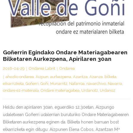
Goñerrin Egindako Ondare Materiagabearen
Bilketaren Aurkezpena, Apirilaren 30an
2016-04-29
Ondarea Labrit
Ondarea
ahozko ondarea
,
Aizpun
,
aurkezpena
,
Azantza
,
Azanza
,
bilketa
,
elkarrizketa
,
Goñerri
,
Goñi
,
Munarritz
,
Nafarroa
,
navarchivo
,
Navarra
,
ondare ez-materiala
,
Ondare materiagabea
,
Urdanotz
,
Urdanoz
Heldu den apirilaren 30an, eguerdiko 12,30etan, Aizpungo
udaletxean Goñerri udalerrian buruturiko Ondare Materiagabearen
Bilketaren aurkezpena eginen da. Bilketa honen barruan bost
elkarrizketa egin ditugu: Aizpunen Elena Cobos, Azantzan Mª