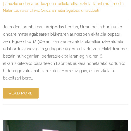
ahozko ondarea
,
aurkezpena
,
bilketa
,
elkarrizketa
,
labrit multimedia
,
Nafarroa
,
navarchivo
,
Ondare materiagabea
,
urraulbeiti
Joan den larunbatean, Arripodas herrian, Urraulbeitin buruturiko
ondare materiagabearen bilketaren aurkezpen ekitaldia ospatu
zen. Eguerdiko 12,30etan izan zen ekitaldia eta elkarrizketatu eta
udal ordezkariez gain 50 lagunetik gora elkartu zen. Ekitaldi xume
bezain hunkigarrian, bertaratuek bailaran egin diren 6
elkarrizketetako pasarteekin Labrit.ek aukera honetarako sorturiko
bideoa gozatu ahal izan zuten. Horretaz gain, elkarrizketatu
bakoitzari bere…
READ MORE