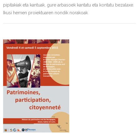
pipitakiak eta kantuak, gure arbasoek kantatu eta kontatu bezalaxe.
Ikusi hemen proiektuaren nondik norakoak