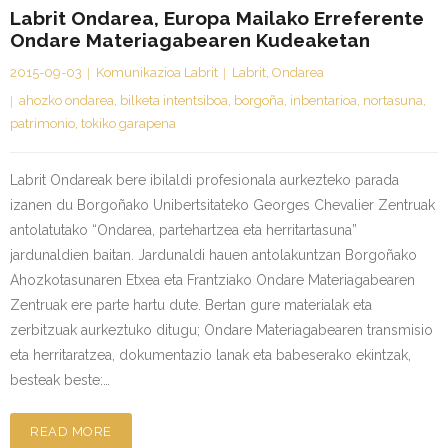
Labrit Ondarea, Europa Mailako Erreferente
Ondare Materiagabearen Kudeaketan
2015-09-03
Komunikazioa Labrit
Labrit
,
Ondarea
ahozko ondarea
,
bilketa intentsiboa
,
borgoña
,
inbentarioa
,
nortasuna
,
patrimonio
,
tokiko garapena
Labrit Ondareak bere ibilaldi profesionala aurkezteko parada
izanen du Borgoñako Unibertsitateko Georges Chevalier Zentruak
antolatutako “Ondarea, partehartzea eta herritartasuna”
jardunaldien baitan. Jardunaldi hauen antolakuntzan Borgoñako
Ahozkotasunaren Etxea eta Frantziako Ondare Materiagabearen
Zentruak ere parte hartu dute. Bertan gure materialak eta
zerbitzuak aurkeztuko ditugu; Ondare Materiagabearen transmisio
eta herritaratzea, dokumentazio lanak eta babeserako ekintzak,
besteak beste:…
READ MORE