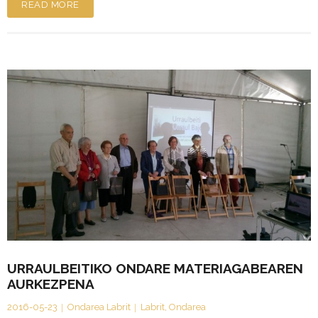
READ MORE
URRAULBEITIKO ONDARE MATERIAGABEAREN
AURKEZPENA
2016-05-23
Ondarea Labrit
Labrit
,
Ondarea