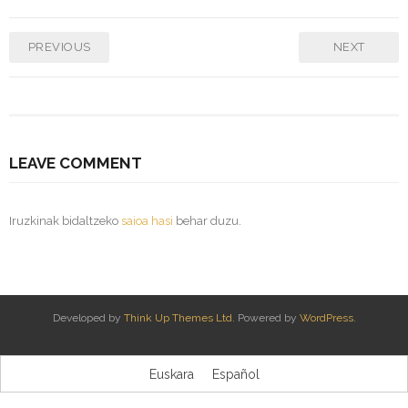
PREVIOUS
NEXT
LEAVE COMMENT
Iruzkinak bidaltzeko
saioa hasi
behar duzu.
Developed by
Think Up Themes Ltd
. Powered by
WordPress
.
Euskara
Español