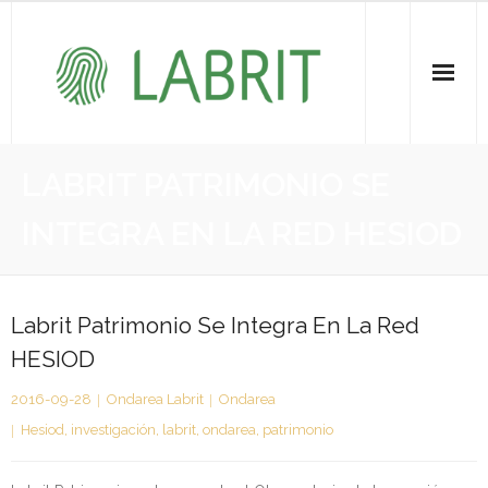
Proiektuak | Proyectos
LABRIT PATRIMONIO SE
Ondare Immateriala | Patrimonio Inmaterial
INTEGRA EN LA RED HESIOD
- KOI-aren bilketa | Recopilación del PCI
- KOI-aren kudeaketa | Gestión del PCI
Labrit Patrimonio Se Integra En La Red
HESIOD
- LABRIT
2016-09-28
Ondarea Labrit
Ondarea
- Jabetza intelektuala | Propiedad intelectual
Hesiod
,
investigación
,
labrit
,
ondarea
,
patrimonio
Vitagrama